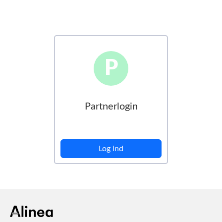
P
Partnerlogin
Log ind