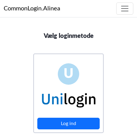
CommonLogin.Alinea
Vælg loginmetode
U
Log ind