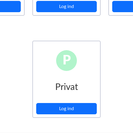
Log ind
P
Privat
Log ind