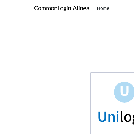
CommonLogin.Alinea
Home
U